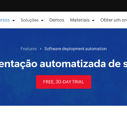
ursos
Demos
Materiais
Obter um o
Soluções
Features
>
Software deployment automation
ntação automatizada de 
FREE, 30-DAY TRIAL