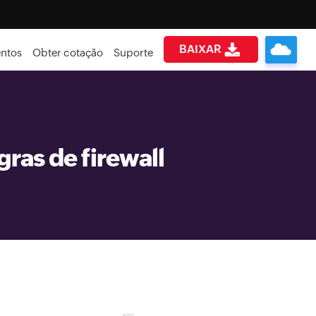
BAIXAR
ntos
Obter cotação
Suporte
ras de firewall