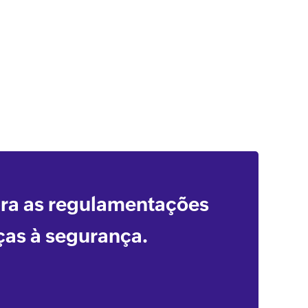
Leia mais.
Leia mais.
xt
pra as regulamentações
ças à segurança.