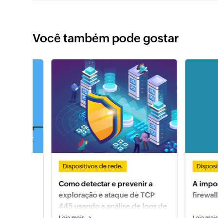
Você também pode gostar
Dispositivos de rede.
Dispositivos 
Como detectar e prevenir a
A importânci
exploração e ataque de TCP
firewall na 
445 usando a análise de logs de
firewall