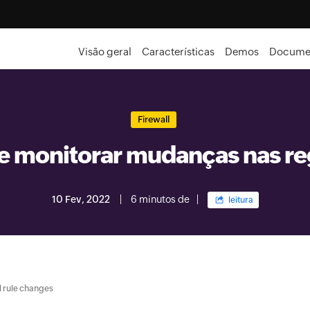
Visão geral
Características
Demos
Docume
Firewall
e monitorar mudanças nas reg
10 Fev, 2022
6 minutos de
leitura
l rule changes