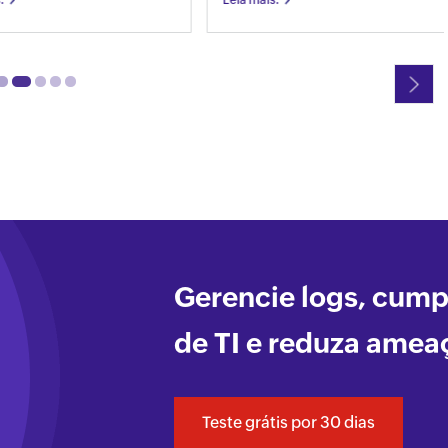
Leia mais.
Ne
Gerencie logs, cum
de TI e reduza amea
Teste grátis por 30 dias