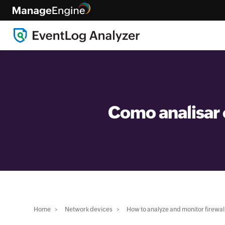
Como analisar 
Home
Network devices
How to analyze and monitor firewal