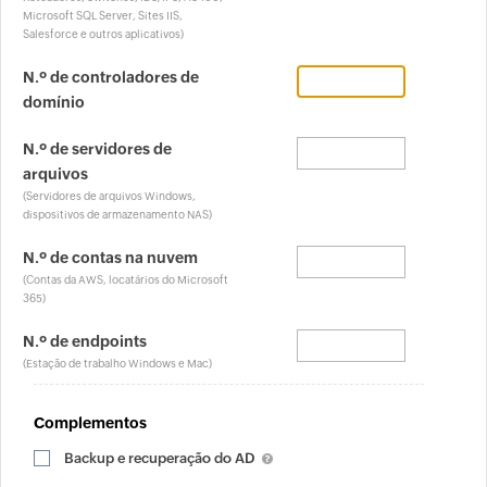
Microsoft SQL Server, Sites IIS,
Salesforce e outros aplicativos)
N.º de controladores de
domínio
N.º de servidores de
arquivos
(Servidores de arquivos Windows,
dispositivos de armazenamento NAS)
N.º de contas na nuvem
(Contas da AWS, locatários do Microsoft
365)
N.º de endpoints
(Estação de trabalho Windows e Mac)
Complementos
Backup e recuperação do AD