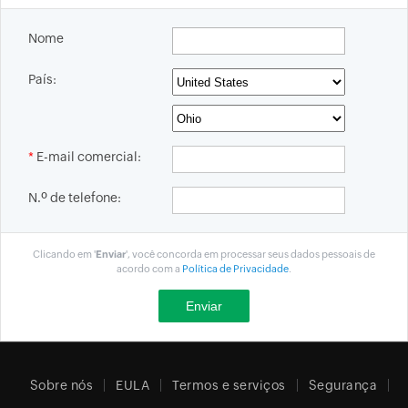
Nome
País:
*
E-mail comercial:
N.º de telefone:
Clicando em '
Enviar
', você concorda em processar seus dados pessoais de
acordo com a
Política de Privacidade
.
Sobre nós
EULA
Termos e serviços
Segurança