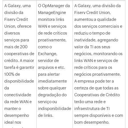
A Galaxy, uma
O OpManager da
A Galaxy, uma divisão da
divisão da
ManageEngine
Fiserv Credit Union,
Fiserv Credit
monitora links
aumentou a qualidade
Union, oferece
WAN e serviços
dos serviços comerciais e
diversos
de rede críticos
reduziu o tempo de
serviços para
proativamente,
inatividade, agregando
mais de 200
como o
valor da TI aos seus
cooperativas de
Exchange,
negócios, monitorando os
crédito. A maior
servidor de
links WAN e serviços de
tarefa é garantir
arquivos e etc.
rede críticos para os
100% de
para alertar
negócios proativamente.
disponibilidade
imediatamente
A empresa pode ter a
da
sobre qualquer
certeza de que todas as
conectividade
degradação do
Cooperativas de Crédito
da rede WAN e
serviço ou
terão uma rede e
manter o
indisponibilidade
infraestrutura de TI
desempenho
de links.
sempre disponíveis e com
ideal nos
bom desempenho.