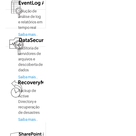
Solução de
análise de log
e relatórios em
tempo real
Saiba mais..
Auditoria de
servidores de
arquivos e
descoberta de
dados
Saiba mais..
Backup de
Active
Directory e
recuperação
de desastres
Saiba mais..