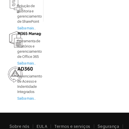
Solução de
auditoria e
gerenciamento
de SharePoint
Saiba mais..
Ferramenta de
relatórios e
gerenciamento
de Office 365
Saiba mais..
Gerenciamento
de Acesso e
Indentidade
Integrados
Saiba mais..
Sobre nós
EULA
Termos e serviços
Segurança