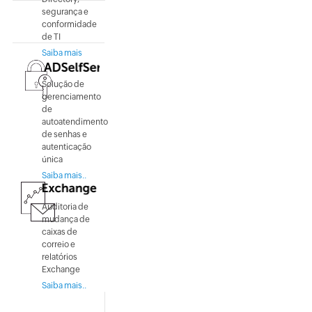
segurança e
conformidade
de TI
Saiba mais
Solução de
gerenciamento
de
autoatendimento
de senhas e
autenticação
única
Saiba mais..
Auditoria de
mudança de
caixas de
correio e
relatórios
Exchange
Saiba mais..