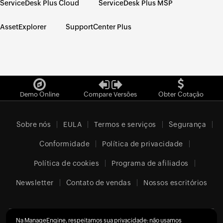
ServiceDesk Plus Cloud
ServiceDesk Plus MSP
AssetExplorer
SupportCenter Plus
Demo Online
Compare Versões
Obter Cotação
Sobre nós
EULA
Termos e serviços
Segurança
Conformidade
Política de privacidade
Política de cookies
Programa de afiliados
Newsletter
Contato de vendas
Nossos escritórios
Na ManageEngine, respeitamos sua privacidade: não usamos
Brazil (Português)