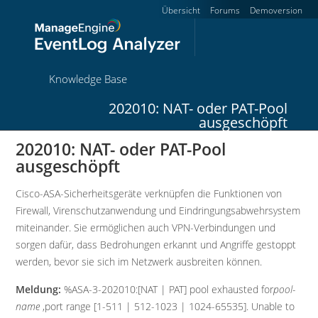
Übersicht
Forums
Demoversion
Knowledge Base
202010: NAT- oder PAT-Pool
ausgeschöpft
202010: NAT- oder PAT-Pool
ausgeschöpft
Cisco-ASA-Sicherheitsgeräte verknüpfen die Funktionen von
Firewall, Virenschutzanwendung und Eindringungsabwehrsystem
miteinander. Sie ermöglichen auch VPN-Verbindungen und
sorgen dafür, dass Bedrohungen erkannt und Angriffe gestoppt
werden, bevor sie sich im Netzwerk ausbreiten können.
Meldung:
%ASA-3-202010:[NAT | PAT] pool exhausted for
pool-
name
,port range [1-511 | 512-1023 | 1024-65535]. Unable to