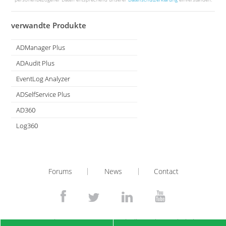
verwandte Produkte
ADManager Plus
Active Directory Management & Reporting
ADAudit Plus
Real-time Active Directory Auditing and UBA
EventLog Analyzer
Real-time Log Analysis & Reporting
ADSelfService Plus
Self-Service Password Management
AD360
Integrated Identity & Access Management
Log360
Comprehensive SIEM and UEBA
Forums
News
Contact
© 2026
Zoho Corporation Pvt. Ltd. Alle Rechte vorbehalten.