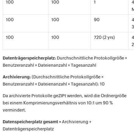
100
100
1
4
100
100
90
4
3
100
100
720 (2 yrs)
4
2
Datenträgerspeicherplatz:
Durchschnittliche Protokollgröße ×
Benutzeranzahl × Dateienanzahl × Tagesanzahl
Archivierung:
(Durchschnittliche Protokollgröße ×
Benutzeranzahl × Dateienanzahl × Tagesanzahl): 10
Da archivierte Protokolle geZIPt werden, wird die Ordnergröße
bei einem Komprimierungsverhältnis von 10:1 um 90 %
vermindert.
Datenspeicherplatz gesamt =
Archivierung +
Datenträgerspeicherplatz