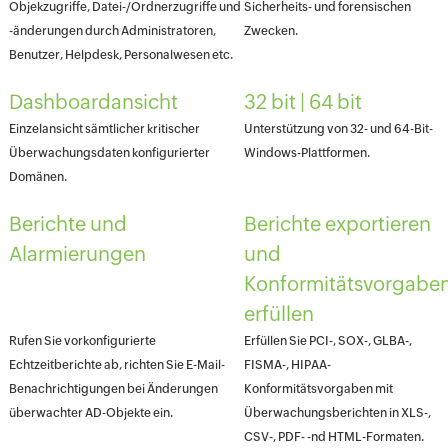
Objekzugriffe, Datei-/Ordnerzugriffe und
Sicherheits- und forensischen
-änderungen durch Administratoren,
Zwecken.
Benutzer, Helpdesk, Personalwesen etc.
Dashboardansicht
32 bit | 64 bit
Einzelansicht sämtlicher kritischer
Unterstützung von 32- und 64-Bit-
Überwachungsdaten konfigurierter
Windows-Plattformen.
Domänen.
Berichte und
Berichte exportieren
Alarmierungen
und
Konformitätsvorgabe
erfüllen
Rufen Sie vorkonfigurierte
Erfüllen Sie PCI-, SOX-, GLBA-,
Echtzeitberichte ab, richten Sie E-Mail-
FISMA-, HIPAA-
Benachrichtigungen bei Änderungen
Konformitätsvorgaben mit
überwachter AD-Objekte ein.
Überwachungsberichten in XLS-,
CSV-, PDF- -nd HTML-Formaten.