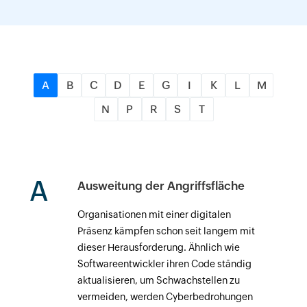
A
B
C
D
E
G
I
K
L
M
N
P
R
S
T
A
Ausweitung der Angriffsfläche
Organisationen mit einer digitalen
Präsenz kämpfen schon seit langem mit
dieser Herausforderung. Ähnlich wie
Softwareentwickler ihren Code ständig
aktualisieren, um Schwachstellen zu
vermeiden, werden Cyberbedrohungen