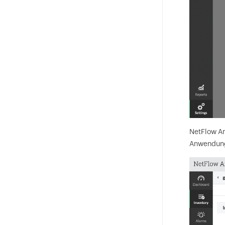
NetFlow An
Anwendunge