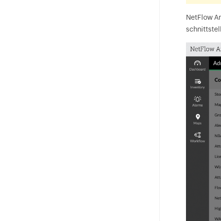
NetFlow An
schnittste