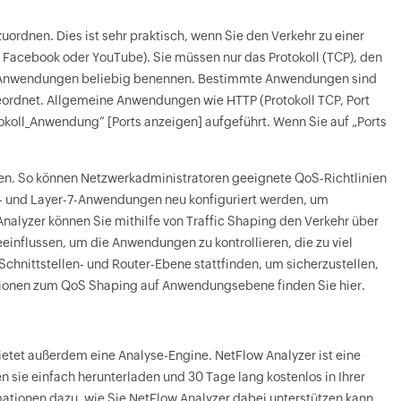
ordnen. Dies ist sehr praktisch, wenn Sie den Verkehr zu einer
acebook oder YouTube). Sie müssen nur das Protokoll (TCP), den
Sie Anwendungen beliebig benennen. Bestimmte Anwendungen sind
ordnet. Allgemeine Anwendungen wie HTTP (Protokoll TCP, Port
koll_Anwendung“ [Ports anzeigen] aufgeführt. Wenn Sie auf „Ports
en. So können Netzwerkadministratoren geeignete QoS-Richtlinien
-4- und Layer-7-Anwendungen neu konfiguriert werden, um
nalyzer können Sie mithilfe von Traffic Shaping den Verkehr über
beeinflussen, um die Anwendungen zu kontrollieren, die zu viel
hnittstellen- und Router-Ebene stattfinden, um sicherzustellen,
ationen zum QoS Shaping auf Anwendungsebene finden Sie hier.
ietet außerdem eine Analyse-Engine. NetFlow Analyzer ist eine
 sie einfach herunterladen und 30 Tage lang kostenlos in Ihrer
ationen dazu, wie Sie NetFlow Analyzer dabei unterstützen kann,