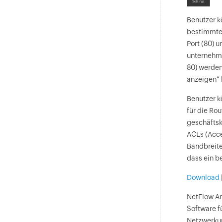
Benutzer k
bestimmten
Port (80) 
unternehme
80) werden
anzeigen“ 
Benutzer k
für die Ro
geschäftsk
ACLs (Acce
Bandbreite
dass ein b
Download
NetFlow An
Software f
Netzwerkum