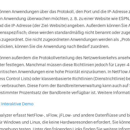
önnen Anwendungen über das Protokoll, den Port und die IP-Adresse zu
 Anwendung überwachen möchten, z. B. zu einer Website wie ESPN, F
und die IP-Adresse (der Ziel-Website) angeben. Außerdem können 
nsspezifisch; diese werden standardmäßig nicht benannt oder zuge
 zugeordnet. Die nicht zugeordneten Anwendungen werden als „Proto
klicken, können Sie die Anwendung nach Bedarf zuordnen.
önnen außerdem die Protokollverteilung des Netzwerkverkehrs anseh
uter festlegen. Manchmal müssen diese Richtlinien jedoch für Layer
ritischen Anwendungen eine hohe Priorität einzuräumen. In NetFlow A
ss Control Lists) oder klassenbasierte Richtlinien (Dienstrichtlinie) 
 verbrauchen. Diese Form der Bandbreitenverwaltung kann auch auf Sc
estimmter Prozentsatz der Bandbreite verfügbar ist. Weitere Inform
|
Interaktive Demo
alyzer erfasst NetFlow-, sFlow, jFLow- und andere Datenflüsse und b
ür Windows und Linux, die keine Hardwaresonden erfordert. Sie können
gebung testen. Unter den folgenden Links finden Sie weitere Inform