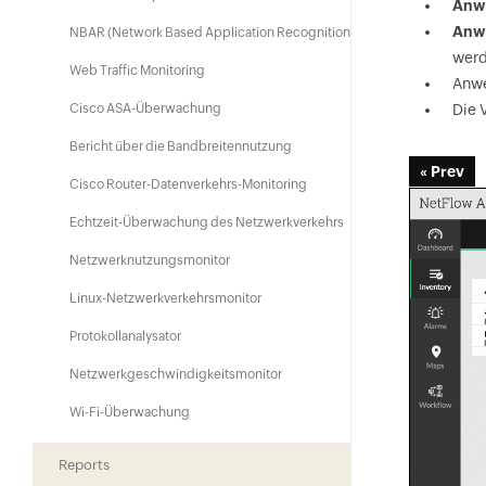
Anw
Anw
NBAR (Network Based Application Recognition)
werd
Web Traffic Monitoring
Anwe
Cisco ASA-Überwachung
Die 
Bericht über die Bandbreitennutzung
« Prev
Cisco Router-Datenverkehrs-Monitoring
Echtzeit-Überwachung des Netzwerkverkehrs
Netzwerknutzungsmonitor
Linux-Netzwerkverkehrsmonitor
Protokollanalysator
Netzwerkgeschwindigkeitsmonitor
Wi-Fi-Überwachung
Reports