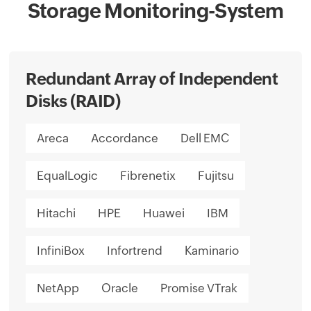
Storage Monitoring-System
Redundant Array of Independent
Disks (RAID)
Areca
Accordance
Dell EMC
EqualLogic
Fibrenetix
Fujitsu
Hitachi
HPE
Huawei
IBM
InfiniBox
Infortrend
Kaminario
NetApp
Oracle
Promise VTrak