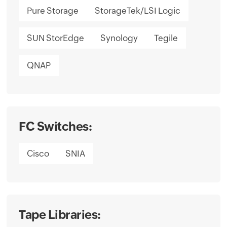
Pure Storage
StorageTek/LSI Logic
SUN StorEdge
Synology
Tegile
QNAP
FC Switches:
Cisco
SNIA
Tape Libraries: