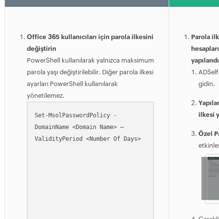
Office 365 kullanıcıları için parola ilkesini
Parola il
değiştirin
hesapları 
PowerShell kullanılarak yalnızca maksimum
yapılandı
parola yaşı değiştirilebilir. Diğer parola ilkesi
ADSelfS
ayarları PowerShell kullanılarak
gidin.
yönetilemez.
Yapıla
ilkesi
Set-MsolPasswordPolicy -
DomainName <Domain Name> –
Özel Pa
ValidityPeriod <Number Of Days>
etkinle