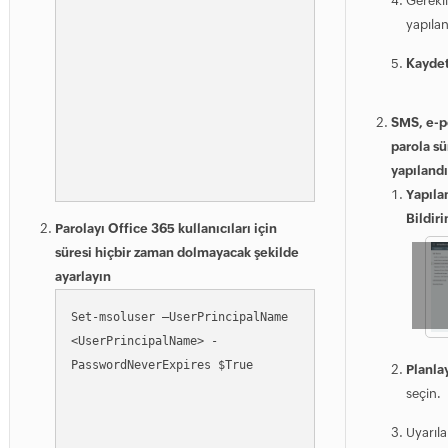
Gerekli
yapılan
Kayde
SMS, e-po
parola sü
yapılandı
Yapıla
Bildir
Parolayı Office 365 kullanıcıları için
süresi hiçbir zaman dolmayacak şekilde
ayarlayın
Set-msoluser –UserPrincipalName 
<UserPrincipalName> -
PasswordNeverExpires $True
Planlay
seçin.
Uyarıla