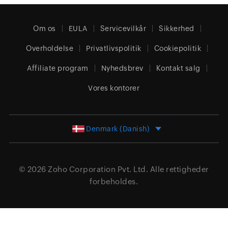
Om os
EULA
Servicevilkår
Sikkerhed
Overholdelse
Privatlivspolitik
Cookiepolitik
Affiliate program
Nyhedsbrev
Kontakt salg
Vores kontorer
Denmark (Danish)
© 2026
Zoho Corporation Pvt. Ltd.
Alle rettigheder
forbeholdes.