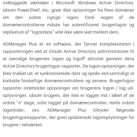
indbyggede værktøjer i Microsoft Windows Active Directory,
såsom PowerShell, etc. giver ikke oplysninger fra flere domæner
om den sidste rigtige logon, fordi nogen af de
domænecontrollerne måske har autentificeret brugerlogon og
replikation af ”logondata” ville ikke være sket mellem dem.
ADManager Plus er en software, der fjerner kompleksiteten i
rapporteringen ved at tillade Active Directory administratorer til
at overvåge brugernes logon og logoff aktivitet gennem dens
Active Directory brugerlogon rapporter. De logon-oplysninger, der
blev trukket ud, er synkroniserede data og opnås ved samtidigt at
kontakte forskellige domænecontrollere og servere. Brugerlogon
rapporter indeholder oplysninger om brugerens logon / log ud-
oplysninger, såsom brugere, der ikke er logget ind i løbet af de
sidste ”n” dage, sidst logget på domænecontroller, reelle sidste
logontider, osv. ADManager Plus tilbyder følgende
brugerlogonrapporter, der giver opdaterede logonoplysninger for
brugere i netværket: