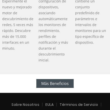
Experimente el
configuración de
contiene un
nuevo y mejorado
dispositivos,
conjunto
motor de
asociando
predefinido de
descubrimiento de
automáticamente
parámetros e
redes, 5 veces más
los monitores de
intervalos de
rápido. Descubre
rendimiento,
monitoreo para un
más de 15.000
perfiles de
tipo específico de
interfaces en un
notificación y más
dispositivo.
minuto.
durante el
descubrimiento
inicial.
Más Beneficios
Sobre Nosotros
EULA
Términos de Servicio