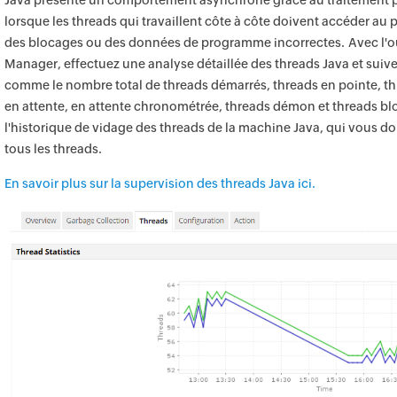
Java présente un comportement asynchrone grâce au traitement p
lorsque les threads qui travaillent côte à côte doivent accéder au
des blocages ou des données de programme incorrectes. Avec l'out
Manager, effectuez une analyse détaillée des threads Java et suive
comme le nombre total de threads démarrés, threads en pointe, th
en attente, en attente chronométrée, threads démon et threads b
l'historique de vidage des threads de la machine Java, qui vous donn
tous les threads.
En savoir plus sur la supervision des threads Java ici.