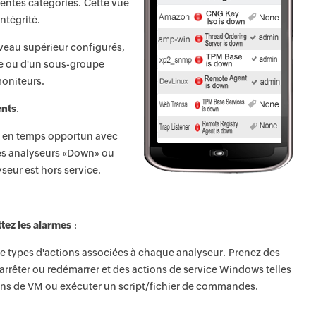
érentes catégories. Cette vue
intégrité.
veau supérieur configurés,
upe ou d'un sous-groupe
moniteurs.
ents
.
s en temps opportun avec
 des analyseurs «Down» ou
seur est hors service.
ttez les alarmes
:
 de types d'actions associées à chaque analyseur. Prenez des
arrêter ou redémarrer et des actions de service Windows telles
ons de VM ou exécuter un script/fichier de commandes.