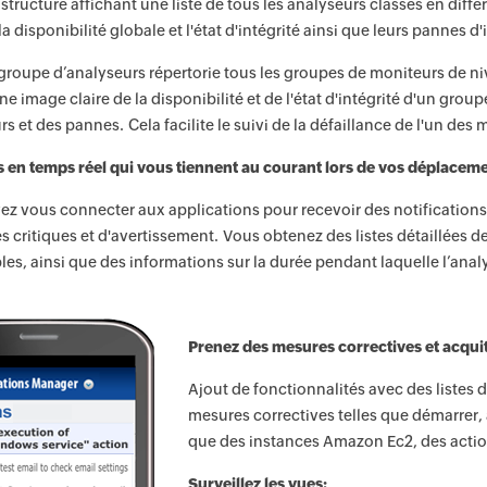
astructure affichant une liste de tous les analyseurs classés en diff
la disponibilité globale et l'état d'intégrité ainsi que leurs pannes d'
groupe d’analyseurs répertorie tous les groupes de moniteurs de ni
e image claire de la disponibilité et de l'état d'intégrité d'un gro
s et des pannes. Cela facilite le suivi de la défaillance de l'un des 
s en temps réel qui vous tiennent au courant lors de vos déplacem
z vous connecter aux applications pour recevoir des notification
s critiques et d'avertissement. Vous obtenez des listes détaillées
les, ainsi que des informations sur la durée pendant laquelle l’analy
Prenez des mesures correctives et acqui
Ajout de fonctionnalités avec des listes
mesures correctives telles que démarrer, 
que des instances Amazon Ec2, des acti
Surveillez les vues: