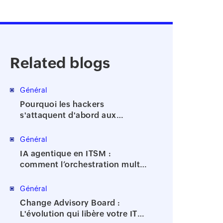
Related blogs
Général
Pourquoi les hackers
s'attaquent d'abord aux
comptes à privilèges
Général
IA agentique en ITSM :
comment l’orchestration multi-
agents accélère la résolution
des incidents
Général
Change Advisory Board :
L'évolution qui libère votre IT