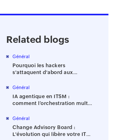
Related blogs
Général
Pourquoi les hackers
s'attaquent d'abord aux
comptes à privilèges
Général
IA agentique en ITSM :
comment l’orchestration multi-
agents accélère la résolution
des incidents
Général
Change Advisory Board :
L'évolution qui libère votre IT