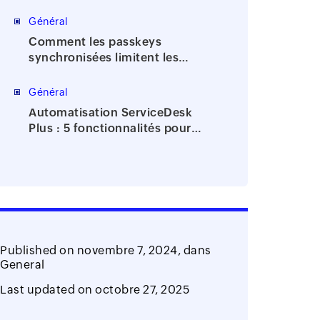
des identités et des accès?
Général
Comment les passkeys
synchronisées limitent les
attaques de phishing?
Général
Automatisation ServiceDesk
Plus : 5 fonctionnalités pour
réduire les tâches manuelles du
support IT
Published on
novembre 7, 2024,
dans
General
Last updated on
octobre 27, 2025