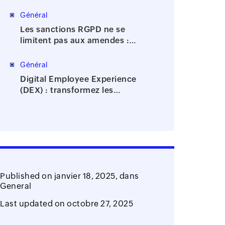
réduire les tâches manuelles du
support IT
Général
Les sanctions RGPD ne se
limitent pas aux amendes :
quels risques de conformité ?
Général
Digital Employee Experience
(DEX) : transformez les
données de batterie en
économies pour votre
entreprise
Published on
janvier 18, 2025,
dans
General
Last updated on
octobre 27, 2025