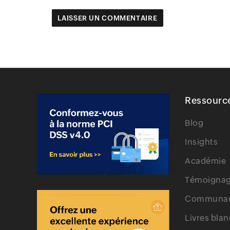
Ressourc
Blog
Insights
Académie
Témoignage
Communa
Livres blan