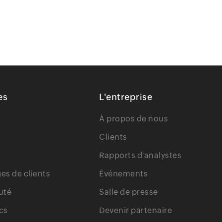
es
L'entreprise
À propos de nous
Clients
Rapports d'analystes
s de clients
Événements
uté
Salle de presse
cs
Devenir partenaire