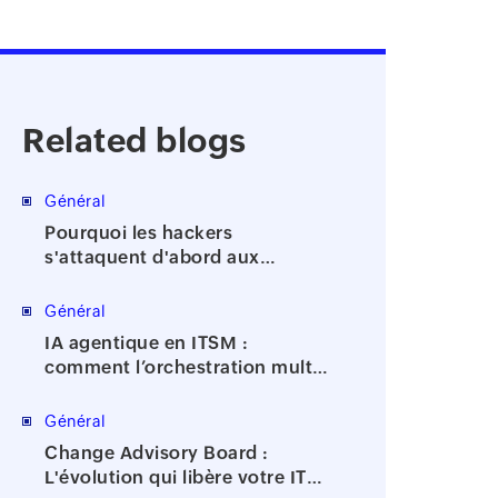
Related blogs
Général
Pourquoi les hackers
s'attaquent d'abord aux
comptes à privilèges
Général
IA agentique en ITSM :
comment l’orchestration multi-
agents accélère la résolution
des incidents
Général
Change Advisory Board :
L'évolution qui libère votre IT