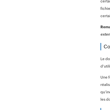
certa
fichi
certa
Rema
exten
Co
Le do
d’uti
Une f
réali
qu’in
les d