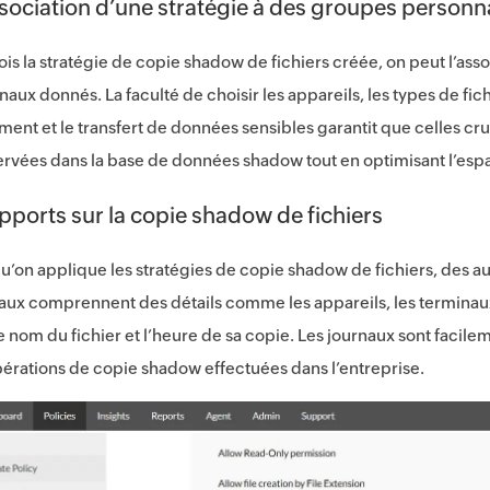
sociation d’une stratégie à des groupes personn
ois la stratégie de copie shadow de fichiers créée, on peut l’a
naux donnés. La faculté de choisir les appareils, les types de fic
ement et le transfert de données sensibles garantit que celles c
rvées dans la base de données shadow tout en optimisant l’esp
pports sur la copie shadow de fichiers
u’on applique les stratégies de copie shadow de fichiers, des a
aux comprennent des détails comme les appareils, les terminaux e
e nom du fichier et l’heure de sa copie. Les journaux sont facile
pérations de copie shadow effectuées dans l’entreprise.