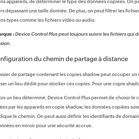
ins appareils, de déterminer le type des données copiées. On peut
ers dépassant une taille donnée. De plus, on peut filtrer les fichi
ins types comme les fichiers vidéo ou audio.
rque :
Device Control Plus peut toujours suivre les fichiers qui dé
sion.
nfiguration du chemin de partage à distance
ssier de partage contenant les copies shadow peut occuper un
liser un lieu dédié pour stocker ces copies. Pour une copie shadow
ois un lieu déterminé, Device Control Plus permet de choisir le 
sées par les appareils en copie shadow, les données copiées soi
dique le chemin. On peut aussi définir les identifiants de domai
onnées en miroir pour une sécurité accrue.