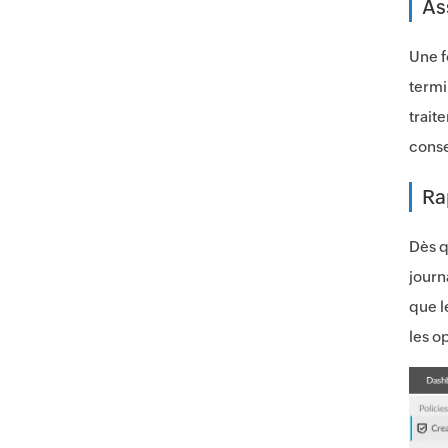
As
Une f
termi
trait
conse
Ra
Dès q
journ
que l
les o