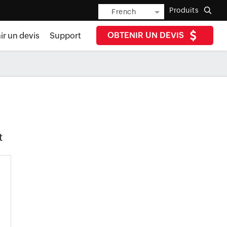
Produits
French
OBTENIR UN DEVIS
ir un devis
Support
t