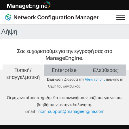
Λήψη
Σας ευχαριστούμε για την εγγραφή σας στο
ManageEngine.
Τυπική/
Enterprise
Ελεύθερος
επαγγελματική
Σημείωση:
Διαβάστε την
Άδεια χρήσης
πριν από τη
λήψη του λογισμικού.
Οι μηχανικοί υποστήριξης θα επικοινωνήσουν μαζί σας για να σας
βοηθήσουν με την αξιολόγηση.
Email -
ncm-support@manageengine.com