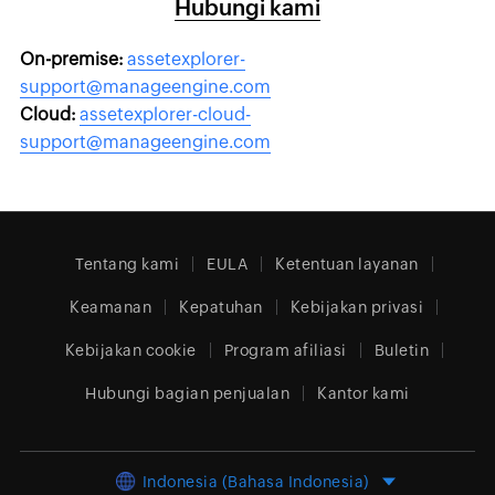
Hubungi kami
On-premise:
assetexplorer-
support@manageengine.com
Cloud:
assetexplorer-cloud-
support@manageengine.com
Tentang kami
EULA
Ketentuan layanan
Keamanan
Kepatuhan
Kebijakan privasi
Kebijakan cookie
Program afiliasi
Buletin
Hubungi bagian penjualan
Kantor kami
Indonesia (Bahasa Indonesia)