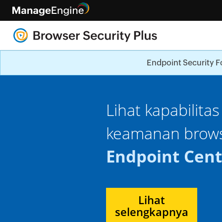
Endpoint Security F
Bersiaplah untuk men
migrasi Win
dampak
browser.
di
Download
whitepaper