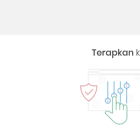
Terapkan
k