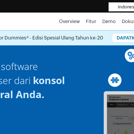
Indones
Overview
Fitur
Demo
Dok
or Dummies® - Edisi Spesial Ulang Tahun ke-20
DAPATK
ghadapi
dows 10