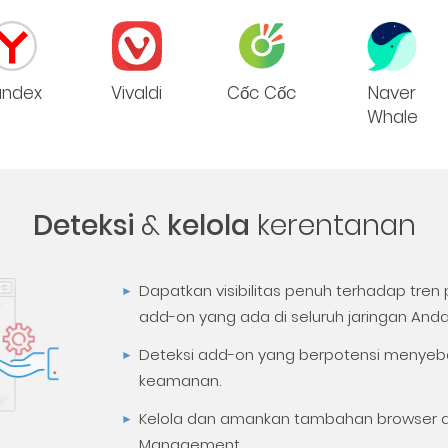
andex
Vivaldi
Cốc Cốc
Naver
Whale
Deteksi
&
kelola
kerentanan
Dapatkan visibilitas penuh terhadap tre
add-on yang ada di seluruh jaringan Anda
Deteksi add-on yang berpotensi menye
keamanan.
Kelola dan amankan tambahan browser 
Management.