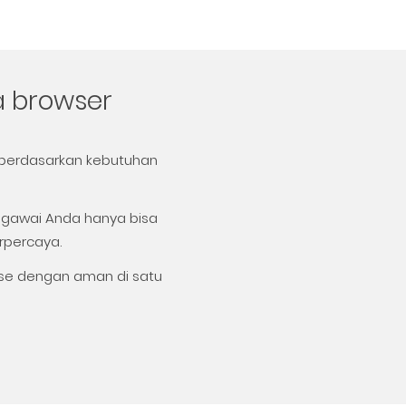
a browser
b berdasarkan kebutuhan
egawai Anda hanya bisa
rpercaya.
rise dengan aman di satu