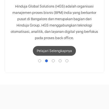
Hinduja Global Solutions (HGS) adalah organisasi
manajemen proses bisnis (BPM) India yang berkantor
Sal
pusat di Bangalore dan merupakan bagian dari
de
Hinduja Group. HGS menggabungkan teknologi
radi
otomatisasi, analitik, dan layanan digital yang berfokus
rumah
pada proses back office.
Pelajari Selengkapnya