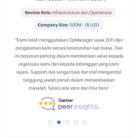
ment
Review Role:
Infrastructure dan Operations
Rev
Company Size:
500M - 1B USD
s
"Kami telah menggunakan OpManager sejak 2011 dan
0
pengalaman kami secara keseluruhan luar biasa. Tool
"Vendo
ini berperan penting dalam memberikan value kepada
POC de
organisasi kami dan kepada pelanggan yang kami
fit
gsung
layani. Support-nya sangat baik dan staf mengambil
Terdap
alu
tanggung jawab penuh dalam menyelesaikan
i pasar"
masalah. Selalu ada versi dan fitur baru"