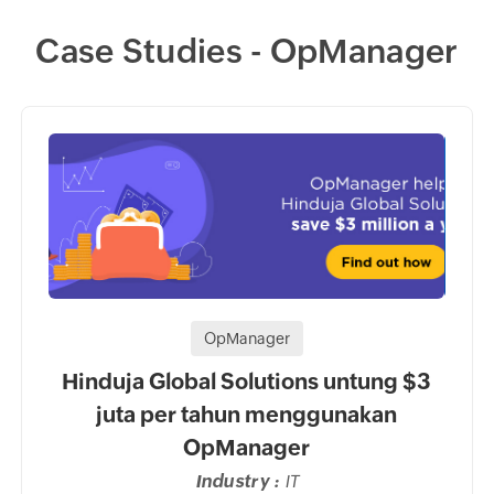
Case Studies - OpManager
OpManager
Hinduja Global Solutions untung $3
USA
juta per tahun menggunakan
Mo
OpManager
rong
Industry :
IT
kan