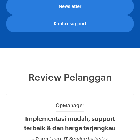
Newsletter
Kontak support
Review Pelanggan
OpManager
 The
Implementasi mudah, support
Im
rom
terbaik & dan harga terjangkau
ka
sel
- Team Lead, IT Service Industry