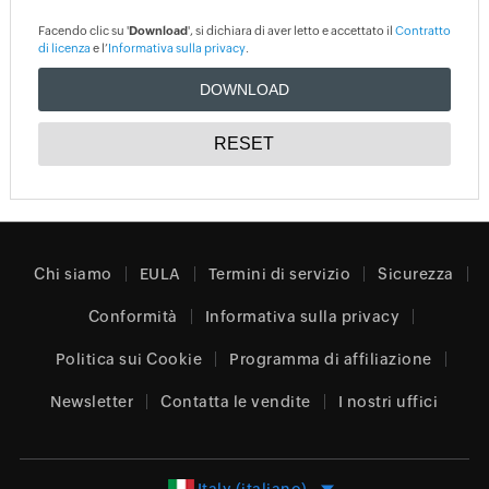
Facendo clic su '
Download
', si dichiara di aver letto e accettato il
Contratto
di licenza
e l’
Informativa sulla privacy
.
Chi siamo
EULA
Termini di servizio
Sicurezza
Conformità
Informativa sulla privacy
Politica sui Cookie
Programma di affiliazione
Newsletter
Contatta le vendite
I nostri uffici