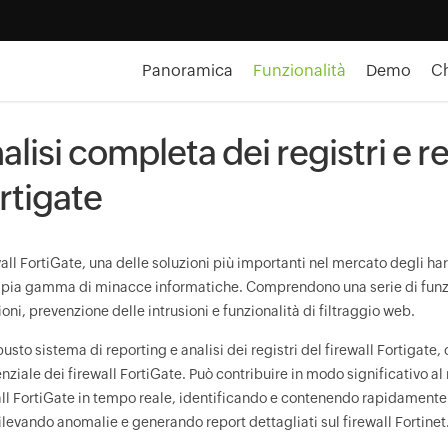
Panoramica
Funzionalità
Demo
Ch
alisi completa dei registri e re
rtigate
wall FortiGate, una delle soluzioni più importanti nel mercato degli ha
pia gamma di minacce informatiche. Comprendono una serie di funziona
ioni, prevenzione delle intrusioni e funzionalità di filtraggio web.
usto sistema di reporting e analisi dei registri del firewall Fortigate
enziale dei firewall FortiGate. Può contribuire in modo significativo al 
all FortiGate in tempo reale, identificando e contenendo rapidamente
 rilevando anomalie e generando report dettagliati sul firewall Fortinet