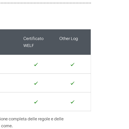
Certificato
Other Log
WELF
stione completa delle regole e delle
re come.