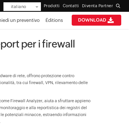
Prodotti
Contatti
Diventa Partner
italiano
DOWNLOAD
iedi un preventivo
Éditions
port per i firewall
rdware di rete, offrono protezione contro
lità, tra cui firewall, VPN, rilevamento delle
, come Firewall Analyzer, aiuta a sfruttare appieno
monitoraggio e alla reportistica dei registri del
 le potenziali minacce, estraendo informazioni
.