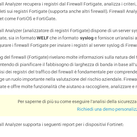
ll Analyzer recupera i registri dal Firewall Fortigate, analizza i criteri
ti sui registri Fortigate (supporta anche altri firewall). Firewall Analyz
net come FortiOS e FortiGate.
ll Analyzer (analizzatore di registri Fortigate) dispone di un server sy
ate, sia in formato
WELF
che in formato
syslog
e fornisce un'analisi 
urare i firewall Fortigate per inviare i registri al server syslog di Fire
og del firewall (Fortigate) rivelano molte informazioni sulla natura del t
tendo di pianificare il fabbisogno di larghezza di banda in base all'ut
isi dei registri del traffico del firewall è fondamentale per comprender
ge un ruolo importante nella valutazione del rischio aziendale. Firewal
ate e offre molte funzionalità che aiutano a raccogliere, analizzare e ri
Per saperne di più su come eseguire l'analisi della sicurezza e
Richiedi una demo personaliz
ll Analyzer supporta i seguenti report per i dispositivi Fortinet: