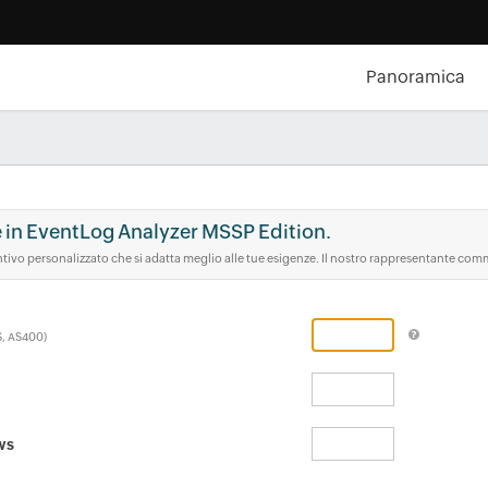
Panoramica
se in EventLog Analyzer MSSP Edition.
ivo personalizzato che si adatta meglio alle tue esigenze. Il nostro rappresentante comme
PS, AS400)
ws