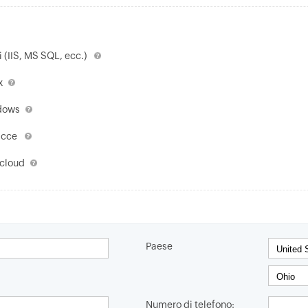
i (IIS, MS SQL, ecc.)
x
ndows
nacce
 cloud
Paese
Numero di telefono: