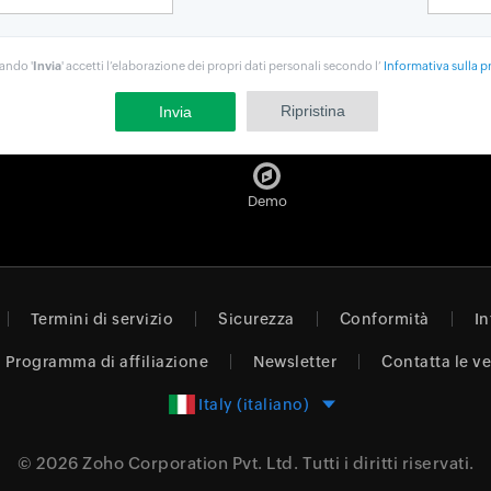
cando '
Invia
' accetti l’elaborazione dei propri dati personali secondo l’
Informativa sulla p
Demo
Termini di servizio
Sicurezza
Conformità
In
Programma di affiliazione
Newsletter
Contatta le v
Italy (italiano)
© 2026
Zoho Corporation Pvt. Ltd.
Tutti i diritti riservati.