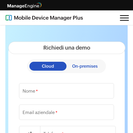
Richiedi una demo
Cloud
On-premises
Nome
*
Email aziendale
*