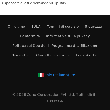
rispondere alle tue domande su OpUtils.
Chi siamo
EULA
Termini di servizio
Sicurezza
Conformità
Informativa sulla privacy
Politica sui Cookie
Programma di affiliazione
Newsletter
Contatta le vendite
I nostri uffici
Italy (italiano)
© 2026
Zoho Corporation Pvt. Ltd.
Tutti i diritti
riservati.