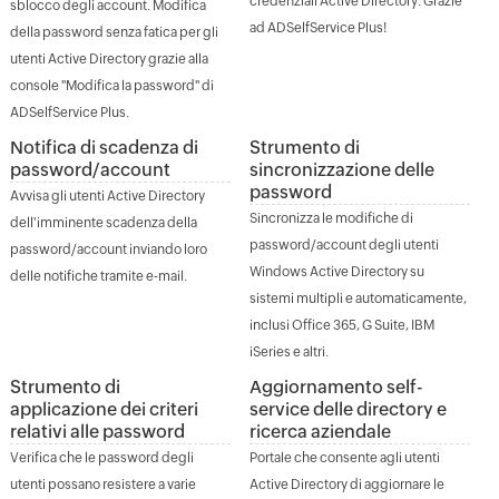
credenziali Active Directory. Grazie
sblocco degli account. Modifica
ad ADSelfService Plus!
della password senza fatica per gli
utenti Active Directory grazie alla
console "Modifica la password" di
ADSelfService Plus.
Notifica di scadenza di
Strumento di
password/account
sincronizzazione delle
password
Avvisa gli utenti Active Directory
Sincronizza le modifiche di
dell'imminente scadenza della
password/account degli utenti
password/account inviando loro
Windows Active Directory su
delle notifiche tramite e-mail.
sistemi multipli e automaticamente,
inclusi Office 365, G Suite, IBM
iSeries e altri.
Strumento di
Aggiornamento self-
applicazione dei criteri
service delle directory
e
relativi alle password
ricerca aziendale
Verifica che le password degli
Portale che consente agli utenti
utenti possano resistere a varie
Active Directory di aggiornare le