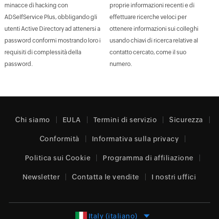
minacce di hacking con
proprie informazioni recenti e di
ADSelfService Plus, obbligando gli
effettuare ricerche veloci per
utenti Active Directory ad attenersi a
ottenere informazioni sui colleghi
password conformi mostrando loro i
usando chiavi di ricerca relative al
requisiti di complessità della
contatto cercato, come il suo
password.
numero.
Chi siamo
EULA
Termini di servizio
Sicurezza
Conformità
Informativa sulla privacy
Politica sui Cookie
Programma di affiliazione
Newsletter
Contatta le vendite
I nostri uffici
Italy (italiano)