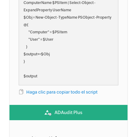
ComputerName $PSItem | Select-Object -
ExpandProperty UserName

$Obj = New-Object -TypeName PSObject -Property 
@{

        "Computer" = $PSItem

        "User" = $User

    }

$output+=$Obj    

}

Haga clic para copiar todo el script
ADAudit Plus