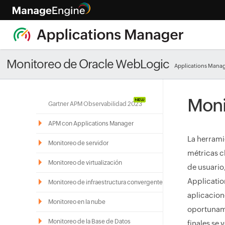
Monitoreo de Oracle WebLogic
Applications Mana
Moni
Gartner APM Observabilidad 2023
APM con Applications Manager
La herrami
Monitoreo de servidor
métricas c
Monitoreo de virtualización
de usuario,
Applicatio
Monitoreo de infraestructura convergente
aplicacion
Monitoreo en la nube
oportuname
Monitoreo de la Base de Datos
finales se 