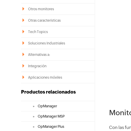
Otros monitores
Otras características
Tech Topics
Soluciones Industriales
Alternativas a:
Integración
Aplicaciones móviles
Productos relacionados
»
OpManager
Monito
»
OpManager MSP
»
OpManager Plus
Con las fu