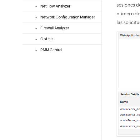
sesiones d
»
NetFlow Analyzer
número de s
»
Network Configuration Manager
las solicit
»
Firewall Analyzer
»
OpUtils
»
RMM Central