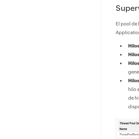
Superv
El pool de 
Applicatio
Hilos
Hilos
Hilos
gene
Hilo
hilo 
de hi
disp