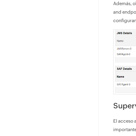
Además, ob
and endpoi
configuran
Superv
El acceso 
importante