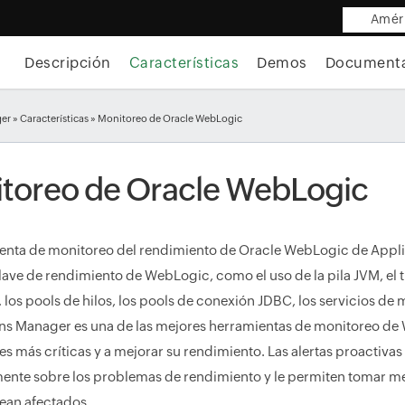
Améri
Descripción
Características
Demos
Document
ger
»
Características
» Monitoreo de Oracle WebLogic
toreo de Oracle WebLogic
enta de monitoreo del rendimiento de Oracle WebLogic de Appli
lave de rendimiento de WebLogic, como el uso de la pila JVM, el t
 los pools de hilos, los pools de conexión JDBC, los servicios de m
ns Manager es una de las mejores herramientas de monitoreo de W
es más críticas y a mejorar su rendimiento. Las alertas proactiva
nte sobre los problemas de rendimiento y le permiten tomar med
vean afectados.