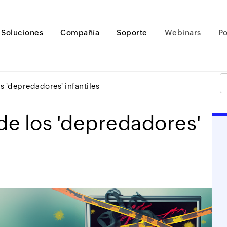
Soluciones
Compañía
Soporte
Webinars
P
os 'depredadores' infantiles
 de los 'depredadores'
Loading ...