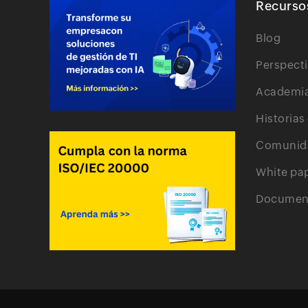
Recurso
Blog
Perspect
Academi
Historias
Comunid
White pa
Document