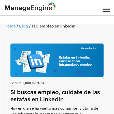
Home
/
Blog
/ Tag:
empleo en linkedin
Loading ...
General
|
julio 16, 2024
Si buscas empleo, cuidate de las
estafas en Linkedln
Hoy en día se ha vuelto más común ser víctima de
una ciberestafa; ahora nos exponemos a...