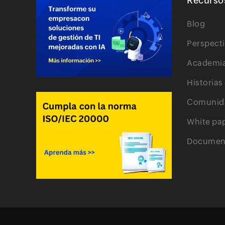
Recurso
Blog
Perspect
Academi
Historias
Comunid
White pa
Document