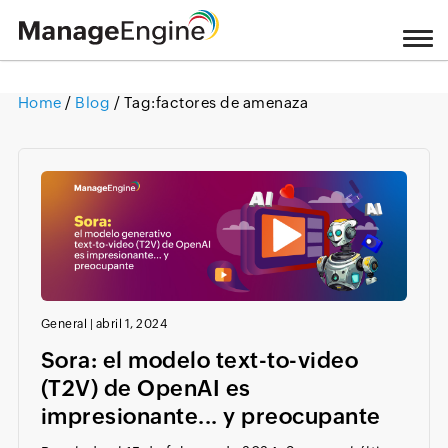
Home
/
Blog
/ Tag:
factores de amenaza
Loading ...
General
|
abril 1, 2024
Sora: el modelo text-to-video
(T2V) de OpenAI es
impresionante... y preocupante