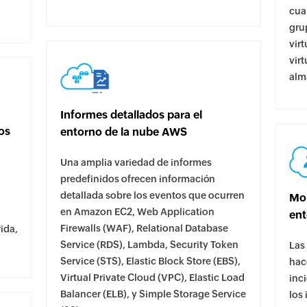
cua
gru
vir
vir
alm
Informes detallados para el
os
entorno de la nube AWS
Una amplia variedad de informes
predefinidos ofrecen información
detallada sobre los eventos que ocurren
Mon
en Amazon EC2, Web Application
ent
Firewalls (WAF), Relational Database
rida,
Service (RDS), Lambda, Security Token
Las
Service (STS), Elastic Block Store (EBS),
hac
Virtual Private Cloud (VPC), Elastic Load
inc
Balancer (ELB), y Simple Storage Service
los