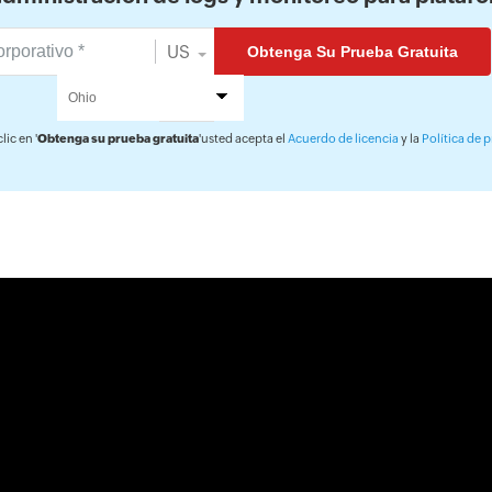
US
lic en '
Obtenga su prueba gratuita
'usted acepta el
Acuerdo de licencia
y la
Política de 