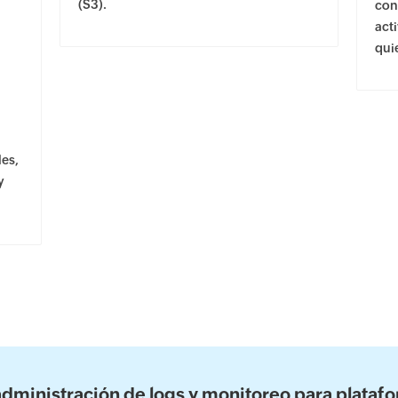
(S3).
con
act
qui
es,
y
dministración de logs y monitoreo para plataf