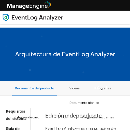
Arquitectura de EventLog Analyzer
Documentos del producto
Videos
Infografías
Documento técnico
Requisitos
Edición independiente
Estudios de caso
Premios
Preguntas frecuentes
del sistema
EventLog Analyzer es una solución de
Guía de