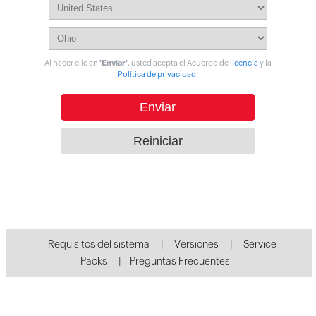
Al hacer clic en
'Enviar'
, usted acepta el Acuerdo de
licencia
y la
Política de privacidad
.
Requisitos del sistema
|
Versiones
|
Service
Packs
|
Preguntas Frecuentes