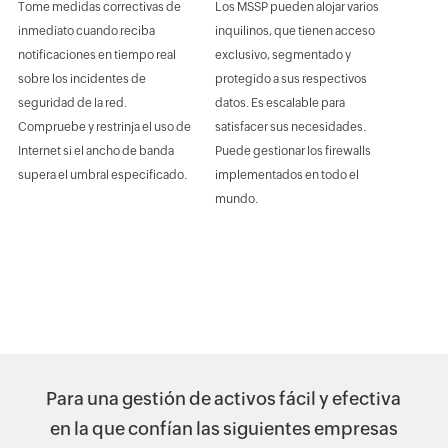
Tome medidas correctivas de
Los MSSP pueden alojar varios
inmediato cuando reciba
inquilinos, que tienen acceso
notificaciones en tiempo real
exclusivo, segmentado y
sobre los incidentes de
protegido a sus respectivos
seguridad de la red.
datos. Es escalable para
Compruebe y restrinja el uso de
satisfacer sus necesidades.
Internet si el ancho de banda
Puede gestionar los firewalls
supera el umbral especificado.
implementados en todo el
mundo.
Para una gestión de activos fácil y efectiva
en la que confían las siguientes empresas