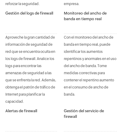
reforzar la seguridad.
empresa.
Gestión del logs de firewall
Monitoreo del ancho de
banda en tiempo real
Aproveche la gran cantidad de
Con el monitoreo del ancho de
información de seguridad de
banda en tiempo real, puede
red que se encuentra oculta en
identificar los aumentos
los logs de firewall. Analice los
repentinos y anormales en el uso
logs para encontrar las
del ancho de banda. Tome
amenazas de seguridad a las
medidas correctivas para
que se enfrenta la red. Además,
contener el repentino aumento
obtenga el patrón de tráfico de
en el consumo de ancho de
Internet para planificar la
banda.
capacidad.
Alertas de firewall
Gestión del servicio de
firewall