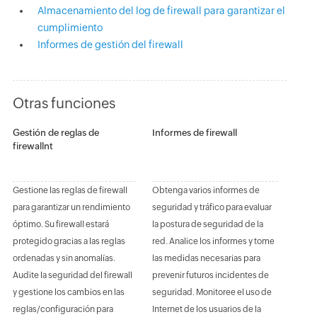
Almacenamiento del log de firewall para garantizar el
cumplimiento
Informes de gestión del firewall
Otras funciones
Gestión de reglas de
Informes de firewall
firewallnt
Gestione las reglas de firewall
Obtenga varios informes de
para garantizar un rendimiento
seguridad y tráfico para evaluar
óptimo. Su firewall estará
la postura de seguridad de la
protegido gracias a las reglas
red. Analice los informes y tome
ordenadas y sin anomalías.
las medidas necesarias para
Audite la seguridad del firewall
prevenir futuros incidentes de
y gestione los cambios en las
seguridad. Monitoree el uso de
reglas/configuración para
Internet de los usuarios de la