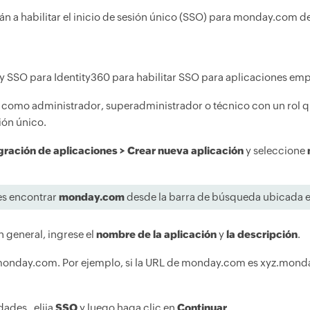
án a habilitar el inicio de sesión único (SSO) para monday.com d
 y SSO para Identity360 para habilitar SSO para aplicaciones emp
60 como administrador, superadministrador o técnico con un rol 
ión único.
gración de aplicaciones > Crear nueva aplicación
y seleccione
s encontrar
monday.com
desde la barra de búsqueda ubicada en
 general, ingrese el
nombre de la aplicación
y
la descripción
.
onday.com. Por ejemplo, si la URL de monday.com es xyz.monday
ades , elija
SSO
y luego haga clic en
Continuar
.