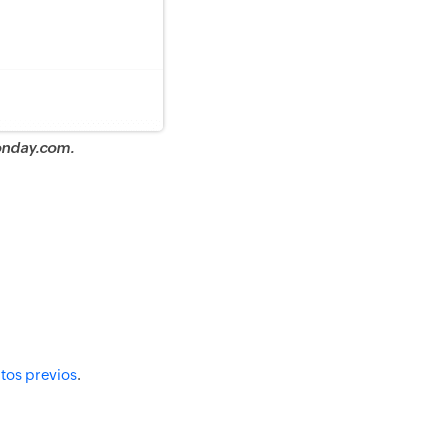
monday.com.
itos previos
.