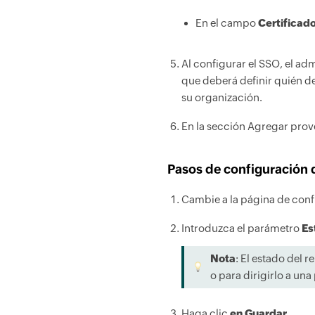
En el campo
Certificad
Al configurar el SSO, el adm
que deberá definir quién de
su organización.
En la sección Agregar prov
Pasos de configuración 
Cambie a la página de conf
Introduzca el parámetro
Es
Nota
: El estado del 
o para dirigirlo a una
Haga clic
en Guardar
.