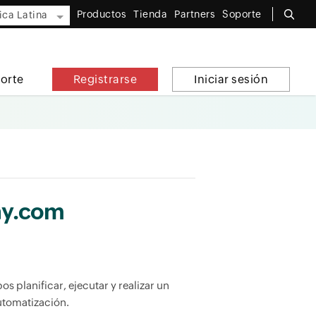
Productos
Tienda
Partners
Soporte
ca Latina
orte
Registrarse
Iniciar sesión
ay.com
 planificar, ejecutar y realizar un
utomatización.