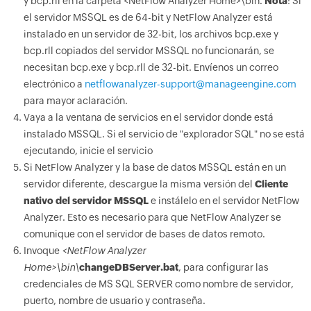
y bcp.rll en la carpeta <NetFlow Analyzer Home>\bin.
Nota
: Si
el servidor MSSQL es de 64-bit y NetFlow Analyzer está
instalado en un servidor de 32-bit, los archivos bcp.exe y
bcp.rll copiados del servidor MSSQL no funcionarán, se
necesitan bcp.exe y bcp.rll de 32-bit. Envíenos un correo
electrónico a
netflowanalyzer-support@manageengine.com
para mayor aclaración.
Vaya a la ventana de servicios en el servidor donde está
instalado MSSQL. Si el servicio de "explorador SQL" no se está
ejecutando, inicie el servicio
Si NetFlow Analyzer y la base de datos MSSQL están en un
servidor diferente, descargue la misma versión del
Cliente
nativo del servidor MSSQL
e instálelo en el servidor NetFlow
Analyzer. Esto es necesario para que NetFlow Analyzer se
comunique con el servidor de bases de datos remoto.
Invoque
<NetFlow Analyzer
Home>\bin\
changeDBServer.bat
, para configurar las
credenciales de MS SQL SERVER como nombre de servidor,
puerto, nombre de usuario y contraseña.