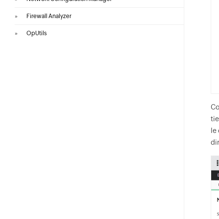
»
Firewall Analyzer
»
OpUtils
Co
ti
le
di