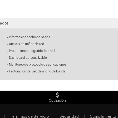
nados
»
Informes de ancho de banda
»
Análisis de tráfico de red
»
Protección de seguridad de red
»
Dashboard personalizable
»
Monitoreo de protocolo de aplicaciones
»
Facturación del uso de ancho de banda
Cotización
Términos de Servicio
Seguridad
Cumplimiento