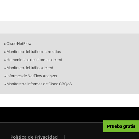
»
Cisco NetFlow
»
Monitoreo del tráfico entre sitios
»
Herramientas de informes de red
»
Monitoreo del tráfico de red
»
Informes de NetFlow Analyzer
»
Monitoreo e informes de Cisco CBQoS
Prueba gratis
Política de Privacidad