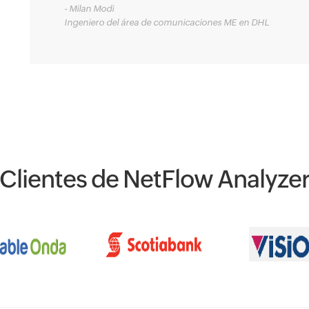
- Milan Modi
Ingeniero del área de comunicaciones ME en DHL
Clientes de NetFlow Analyze