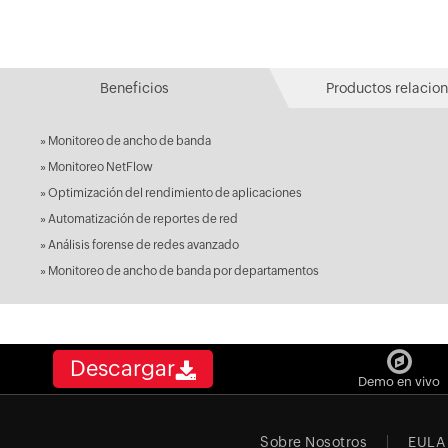
Beneficios
Productos relacio
»
Monitoreo de ancho de banda
»
Monitoreo NetFlow
»
Optimización del rendimiento de aplicaciones
»
Automatización de reportes de red
»
Análisis forense de redes avanzado
»
Monitoreo de ancho de banda por departamentos
Descargar
Demo en vivo
Sobre Nosotros
EULA