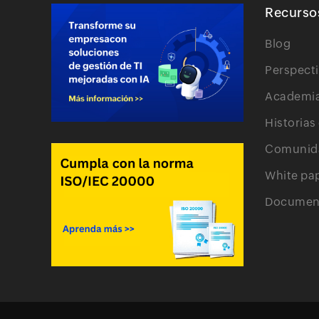
Recurso
Blog
Perspect
Academi
Historias
Comunid
White pa
Document