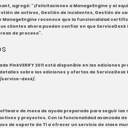
phant, agregó: "¡Felicitaciones a ManageEngine y al equ
estión de activos, Gestión de incidentes, Gestión de 
ue ManageEngine reconoce que la funcionalidad certifi
Sus clientes ahora pueden confiar en que ServiceDesk 
 áreas de proceso”.
os
cado PinkVERIFY 2011 está disponible en las ediciones 
etalles sobre las ediciones y ofertas de ServiceDesk P
service-desk/
.
s
oftware de mesa de ayuda preparado para seguir las 
ctivos y proyectos. Con la funcionalidad avanzada de 
pos de soporte de TI a ofrecer un servicio de clase mun