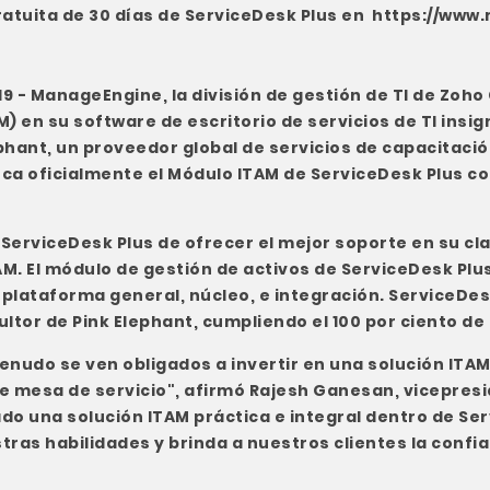
atuita de 30 días de ServiceDesk Plus en
https://www
19 -
ManageEngine
, la división de gestión de TI de Zoh
) en su software de escritorio de servicios de TI insig
ephant, un proveedor global de servicios de capacitación
ca oficialmente el Módulo ITAM de ServiceDesk Plus co
 ServiceDesk Plus de ofrecer el mejor soporte en su cla
TAM. El módulo de gestión de activos de ServiceDesk Pl
: plataforma general, núcleo, e integración. ServiceDes
tor de Pink Elephant, cumpliendo el 100 por ciento de l
menudo se ven obligados a invertir en una solución IT
e mesa de servicio", afirmó Rajesh Ganesan, vicepres
o una solución ITAM práctica e integral dentro de Ser
estras habilidades y brinda a nuestros clientes la con