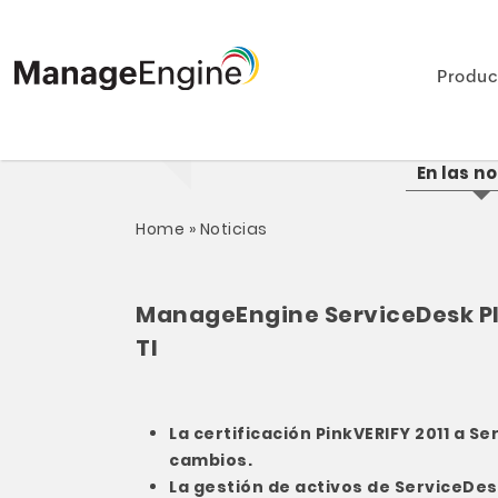
Produc
En las no
Home
»
Noticias
ManageEngine ServiceDesk Plus
TI
La certificación PinkVERIFY 2011 a S
cambios.
La gestión de activos de ServiceDesk