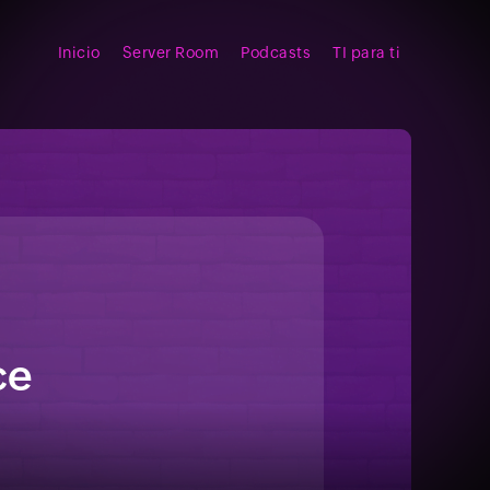
Inicio
Server Room
Podcasts
TI para ti
ce