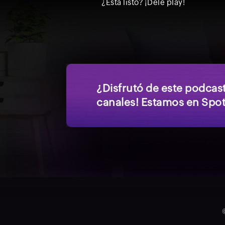
¿Está listo? ¡Dele play!
¿Disfrutó de este podcas
canales! Estamos en Spot