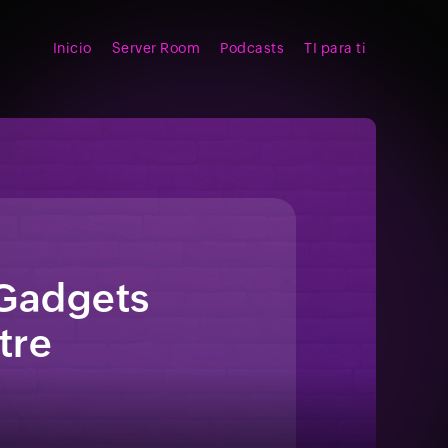
Inicio
Server Room
Podcasts
TI para ti
 Gadgets
tre